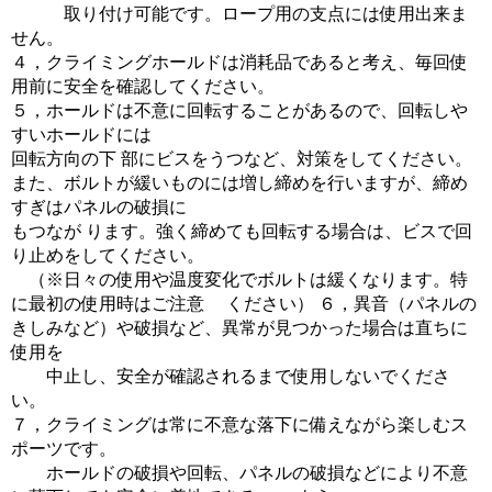
取り付け可能です。ロープ用の支点には使用出来ま
せん。
４，クライミングホールドは消耗品であると考え、毎回使
用前に安全を確認してください。
５，ホールドは不意に回転することがあるので、回転しや
すいホールドには
回転方向の下 部にビスをうつなど、対策をしてください。
また、ボルトが緩いものには増し締めを行いますが、締め
すぎはパネルの破損に
もつなが ります。強く締めても回転する場合は、ビスで回
り止めをしてください。
（※日々の使用や温度変化でボルトは緩くなります。特
に最初の使用時はご注意 ください） ６，異音（パネルの
きしみなど）や破損など、異常が見つかった場合は直ちに
使用を
中止し、安全が確認されるまで使用しないでくださ
い。
７，クライミングは常に不意な落下に備えながら楽しむス
ポーツです。
ホールドの破損や回転、パネルの破損などにより不意